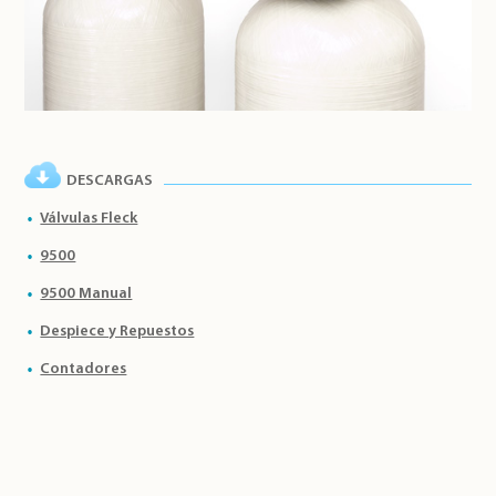
DESCARGAS
Válvulas Fleck
9500
9500 Manual
Despiece y Repuestos
Contadores