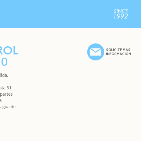
ROL
SOLICITE MÁS
INFORMACIÓN
50
lida,
asta 31
 partes
a
 agua de